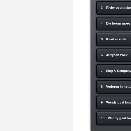
3 Rivier oversteken
4 Die boom moet
5 Kaart is zoek
6 Jerrycan zoek
7 Sieg & Dempsey
8 Verloren in het 
9 Wendy gaat bo
10 Wendy gaat b