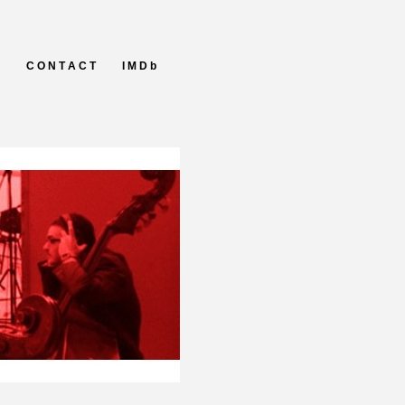
C O N T A C T
I M D b