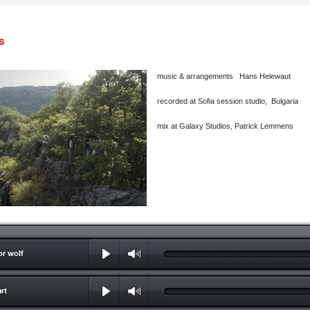
s
music & arrangements Hans Helewaut
recorded at Sofia session studio, Bulgaria
mix at Galaxy Studios, Patrick Lemmens
r wolf
rt