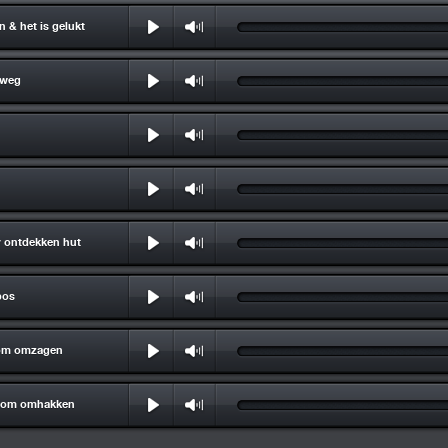
 & het is gelukt
 weg
 ontdekken hut
bos
om omzagen
oom omhakken