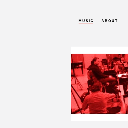
M U S I C
A B O U T